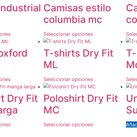
ndustrial
Camisas estilo
Ca
columbia mc
co
iones
Seleccionar opciones
Sele
oxford
T-shirts Dry Fit
T-
ML
M
iones
Seleccionar opciones
Sele
t Dry Fit
Poloshirt Dry Fit
Un
arga
MC
Su
iones
Seleccionar opciones
Añad