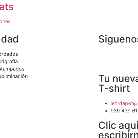
ats
iones
idad
Siguenos
ordados
rigrafía
stampados
Tu nueva
ubliminación
T-shirt
lehrdepot@
939 439 61
Clic aqu
escribir