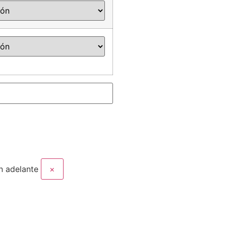
n adelante
×