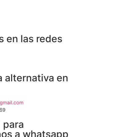
 en las redes
 alternativa en
gmail.com
69
i para
nos a whatsapp