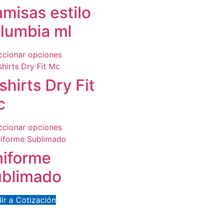
misas estilo
lumbia ml
ccionar opciones
shirts Dry Fit
c
ccionar opciones
iforme
blimado
ir a Cotización