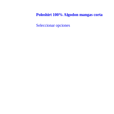
Poloshirt 100% Algodon mangas corta
Este
Seleccionar opciones
producto
tiene
múltiples
variantes.
Las
opciones
se
pueden
elegir
en
la
página
de
producto