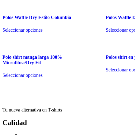
Polos Waffle Dry Estilo Columbia
Polos Waffle 
Este
Seleccionar opciones
Seleccionar op
producto
tiene
múltiples
variantes.
Las
Polo shirt manga larga 100%
Polos shirt en
opciones
Microfibra/Dry Fit
se
pueden
Seleccionar op
Este
elegir
Seleccionar opciones
producto
en
tiene
la
múltiples
página
variantes.
de
Las
producto
opciones
se
Tu nueva alternativa en T-shirts
pueden
elegir
Calidad
en
la