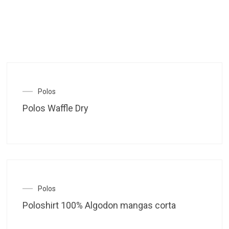
Este
Polos
producto
Polos Waffle Dry
tiene
múltiples
variantes.
Las
opciones
se
pueden
elegir
en
Este
Polos
la
producto
Poloshirt 100% Algodon mangas corta
página
tiene
de
múltiples
producto
variantes.