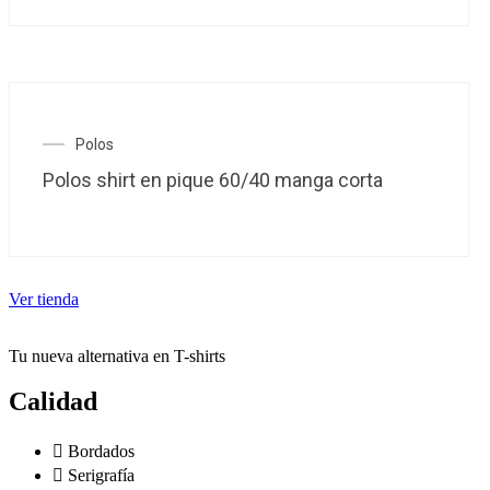
Las
opciones
se
pueden
elegir
en
la
Este
Polos
página
producto
Polos shirt en pique 60/40 manga corta
de
tiene
producto
múltiples
variantes.
Las
opciones
se
Ver tienda
pueden
elegir
en
Tu nueva alternativa en T-shirts
la
página
Calidad
de
producto
Bordados
Serigrafía