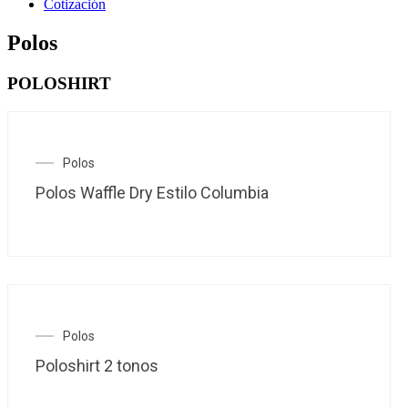
Cotización
Polos
POLOSHIRT
Este
Polos
producto
Polos Waffle Dry Estilo Columbia
tiene
múltiples
variantes.
Las
opciones
se
pueden
elegir
en
Este
Polos
la
producto
Poloshirt 2 tonos
página
tiene
de
múltiples
producto
variantes.