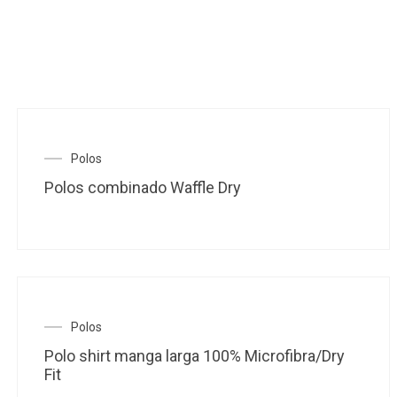
Este
Polos
producto
Polos combinado Waffle Dry
tiene
múltiples
variantes
Las
opciones
se
pueden
elegir
en
Este
Polos
la
producto
Polo shirt manga larga 100% Microfibra/Dry
página
tiene
Fit
de
múltiples
producto
variantes