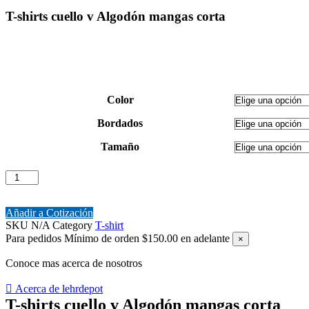
T-shirts cuello v Algodón mangas corta
Color
Bordados
Tamaño
T-
shirts
cuello
v
Añadir a Cotización
Algodón
SKU
N/A
Category
T-shirt
mangas
Para pedidos
Mínimo de orden $150.00 en adelante
×
corta
cantidad
Conoce mas acerca de nosotros
Acerca de lehrdepot
T-shirts cuello v Algodón mangas corta