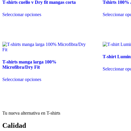
T-shirts cuello v Dry fit mangas corta
Tshirts 100%
Este
Seleccionar opciones
Seleccionar op
producto
tiene
múltiples
variantes.
Las
opciones
se
pueden
T-shirt Lumin
elegir
T-shirts manga larga 100%
en
Microfibra/Dry Fit
la
Seleccionar op
página
Este
de
Seleccionar opciones
producto
producto
tiene
múltiples
variantes.
Las
opciones
se
Tu nueva alternativa en T-shirts
pueden
elegir
Calidad
en