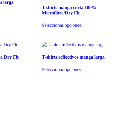
s larga
T-shirts manga corta 100%
Microfibra/Dry Fit
Este
Seleccionar opciones
producto
tiene
múltiples
variantes.
Las
opciones
a Dry Fit
T-shirts reflectivos manga larga
se
pueden
Este
elegir
Seleccionar opciones
producto
en
tiene
la
múltiples
página
variantes.
de
Las
producto
opciones
se
pueden
elegir
en
la
página